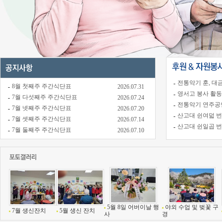
전통악기 훈, 대금,
-
8월 첫째주 주간식단표
-
2026.07.31
영서고 봉사 활동-
-
7월 다섯째주 주간식단표
-
2026.07.24
전통악기 연주공연(
-
7월 넷째주 주간식단표
-
2026.07.20
산고대 쉰여덟 번
-
7월 셋째주 주간식단표
-
2026.07.14
산고대 쉰일곱 번
-
7월 둘째주 주간식단표
-
2026.07.10
5월 8일 어버이날 행
야외 수업 및 벚꽃 구
7월 생신잔치
5월 생신 잔치
사
경