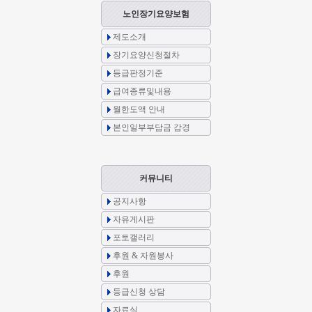
노인장기요양보험
제도소개
장기요양신청절차
등급판정기준
급여종류및내용
월한도액 안내
본인일부부담금 감경
커뮤니티
공지사항
자유게시판
포토갤러리
후원 & 자원봉사
후원
등급신청 상담
자료실