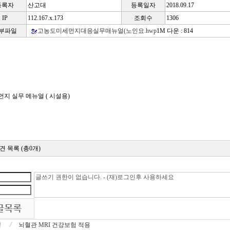
등록자
산고대
등록일자
2018.09.17
IP
112.167.x.173
조회수
1306
부파일
고농도미세먼지대응실무매뉴얼(노인요.hwp
1M
다운 : 814
지 실무 메뉴얼 ( 시설용)
견 목록 (총0개)
뇌혈관 MRI 건강보험 적용