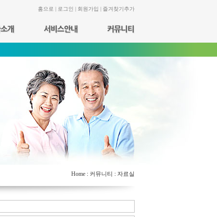
홈으로
|
로그인
|
회원가입
|
즐겨찾기추가
 처치
시설현황
포토갤러리
프로그램 서비스
입소절차
후원 & 자원봉사
오시는길
기타서비스
자료실
Home
:
커뮤니티
:
자료실