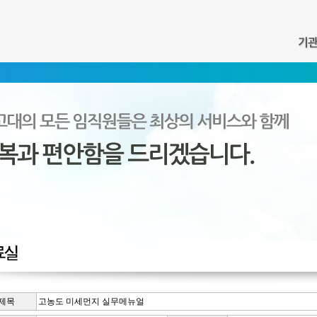
신체활동지원서비스
기능회복훈련서비스
인사말
기관연혁
공지사항
간호 및
제목
고농도 미세먼지 실무메뉴얼